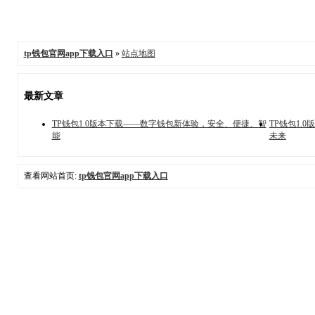
tp钱包官网app下载入口
»
站点地图
最新文章
TP钱包1.0版本下载——数字钱包新体验，安全、便捷、智
TP钱包1
能
未来
查看网站首页:
tp钱包官网app下载入口